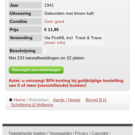
Jaar
1941
Uitvoering
Gebonden met linnen kaft
Conditie
Zeer goed
Prijs
€ 11,95
Verzending
Via PostNL incl. Track & Trace.
(meer info)
Beschrijving
Met 233 tekstafbeeldingen en 32 platen
Toevoegen aan winkelwagen
Actie: u ontvangt 50% korting bij gelijktijdige bestelling
van 5 of meer (verschillende) boeken!
Home
| Rubrieken:
Aarde / Heelal
Bürgel B.H.
Scheltema & Holkema
Tweedehands boeken
|
Voorwaarden
|
Privacy
|
Copyright
|