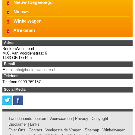
Nieuw toegevoegd
Nieuws
Winkelwagen
Afrekenen
Adres
BoekenWebsite.nl
M.C. van Voordenstraat 6
1483 GB De Rijp
E-mail
E-mail
info@boekenwebsite.nl
Telefoon
Telefoon 0299-769157
Social Media
Tweedehands boeken
|
Voorwaarden
|
Privacy
|
Copyright
|
Disclaimer
|
Links
Over Ons
|
Contact
|
Veelgestelde Vragen
|
Sitemap
|
Winkelwagen