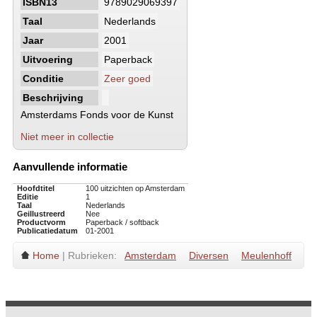
ISBN13
9789029069397
Taal
Nederlands
Jaar
2001
Uitvoering
Paperback
Conditie
Zeer goed
Beschrijving
Amsterdams Fonds voor de Kunst
Niet meer in collectie
Aanvullende informatie
Hoofdtitel
100 uitzichten op Amsterdam
Editie
1
Taal
Nederlands
Geillustreerd
Nee
Productvorm
Paperback / softback
Publicatiedatum
01-2001
Home
| Rubrieken:
Amsterdam
Diversen
Meulenhoff