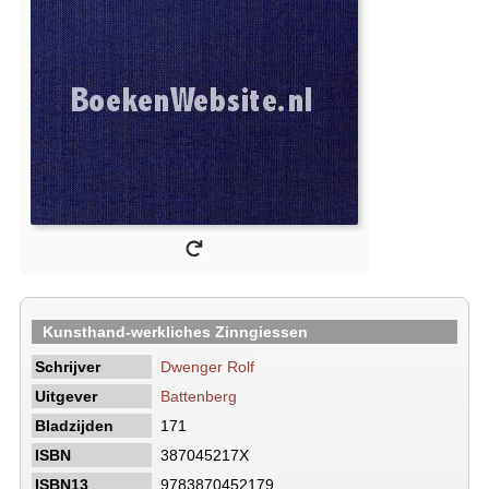
Kunsthand-werkliches Zinngiessen
Schrijver
Dwenger Rolf
Uitgever
Battenberg
Bladzijden
171
ISBN
387045217X
ISBN13
9783870452179