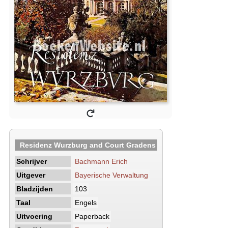
Residenz Wurzburg and Court Gradens
Schrijver
Bachmann Erich
Uitgever
Bayerische Verwaltung
Bladzijden
103
Taal
Engels
Uitvoering
Paperback