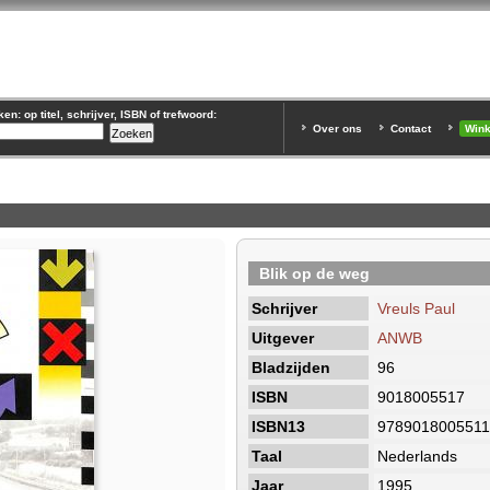
n: op titel, schrijver, ISBN of trefwoord:
Over ons
Contact
Win
Blik op de weg
Schrijver
Vreuls Paul
Uitgever
ANWB
Bladzijden
96
ISBN
9018005517
ISBN13
9789018005511
Taal
Nederlands
Jaar
1995