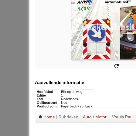
Aanvullende informatie
Hoofdtitel
Blik op de weg
Editie
1
Taal
Nederlands
Geillustreerd
Nee
Productvorm
Paperback / softback
Home
| Rubrieken:
Auto / Motor
Vreuls Paul