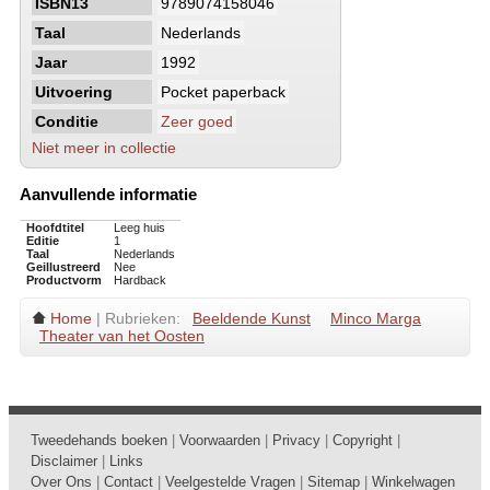
ISBN13
9789074158046
Taal
Nederlands
Jaar
1992
Uitvoering
Pocket paperback
Conditie
Zeer goed
Niet meer in collectie
Aanvullende informatie
Hoofdtitel
Leeg huis
Editie
1
Taal
Nederlands
Geillustreerd
Nee
Productvorm
Hardback
Home
| Rubrieken:
Beeldende Kunst
Minco Marga
Theater van het Oosten
Tweedehands boeken
|
Voorwaarden
|
Privacy
|
Copyright
|
Disclaimer
|
Links
Over Ons
|
Contact
|
Veelgestelde Vragen
|
Sitemap
|
Winkelwagen