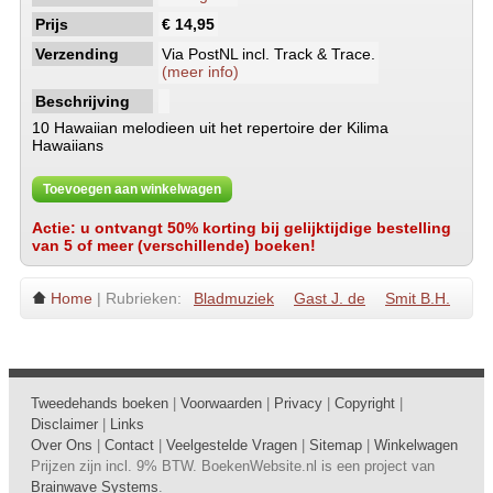
Prijs
€ 14,95
Verzending
Via PostNL incl. Track & Trace.
(meer info)
Beschrijving
10 Hawaiian melodieen uit het repertoire der Kilima
Hawaiians
Toevoegen aan winkelwagen
Actie: u ontvangt 50% korting bij gelijktijdige bestelling
van 5 of meer (verschillende) boeken!
Home
| Rubrieken:
Bladmuziek
Gast J. de
Smit B.H.
Tweedehands boeken
|
Voorwaarden
|
Privacy
|
Copyright
|
Disclaimer
|
Links
Over Ons
|
Contact
|
Veelgestelde Vragen
|
Sitemap
|
Winkelwagen
Prijzen zijn incl. 9% BTW. BoekenWebsite.nl is een project van
Brainwave Systems
.