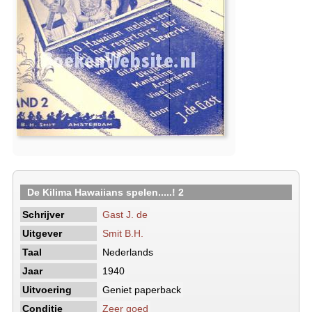
De Kilima Hawaiians spelen.....! 2
Schrijver
Gast J. de
Uitgever
Smit B.H.
Taal
Nederlands
Jaar
1940
Uitvoering
Geniet paperback
Conditie
Zeer goed