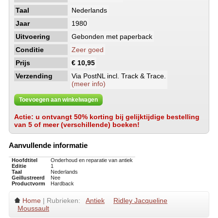
Taal
Nederlands
Jaar
1980
Uitvoering
Gebonden met paperback
Conditie
Zeer goed
Prijs
€ 10,95
Verzending
Via PostNL incl. Track & Trace.
(meer info)
Toevoegen aan winkelwagen
Actie: u ontvangt 50% korting bij gelijktijdige bestelling
van 5 of meer (verschillende) boeken!
Aanvullende informatie
Hoofdtitel
Onderhoud en reparatie van antiek
Editie
1
Taal
Nederlands
Geillustreerd
Nee
Productvorm
Hardback
Home
| Rubrieken:
Antiek
Ridley Jacqueline
Moussault