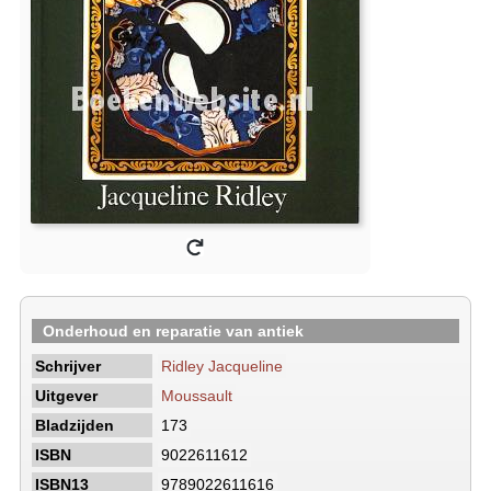
Onderhoud en reparatie van antiek
Schrijver
Ridley Jacqueline
Uitgever
Moussault
Bladzijden
173
ISBN
9022611612
ISBN13
9789022611616