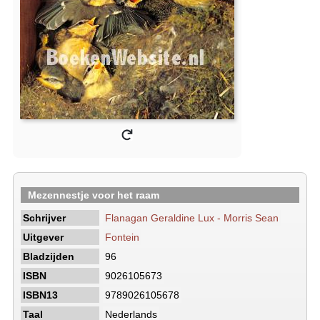
Mezennestje voor het raam
Schrijver
Flanagan Geraldine Lux - Morris Sean
Uitgever
Fontein
Bladzijden
96
ISBN
9026105673
ISBN13
9789026105678
Taal
Nederlands