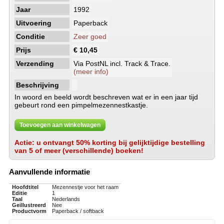
Jaar
1992
Uitvoering
Paperback
Conditie
Zeer goed
Prijs
€ 10,45
Verzending
Via PostNL incl. Track & Trace.
(meer info)
Beschrijving
In woord en beeld wordt beschreven wat er in een jaar tijd
gebeurt rond een pimpelmezennestkastje.
Toevoegen aan winkelwagen
Actie: u ontvangt 50% korting bij gelijktijdige bestelling
van 5 of meer (verschillende) boeken!
Aanvullende informatie
Hoofdtitel
Mezennestje voor het raam
Editie
1
Taal
Nederlands
Geillustreerd
Nee
Productvorm
Paperback / softback