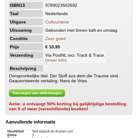
ISBN13
9789023502692
Taal
Nederlands
Uitgave
Cultuurserie
Uitvoering
Gebonden met linnen kaft en omslag
Conditie
Zeer goed
Prijs
€ 10,95
Verzending
Via PostNL incl. Track & Trace.
(meer info)
Beschrijving
Oorspronkelijke titel: Der Stoff aus dem die Traume sind.
Geautoriseerde vertaling: Hans de Vries.
Toevoegen aan winkelwagen
Actie: u ontvangt 50% korting bij gelijktijdige bestelling
van 5 of meer (verschillende) boeken!
Aanvullende informatie
Hoofdtitel
Stof waaruit de dromen zyn
Editie
1