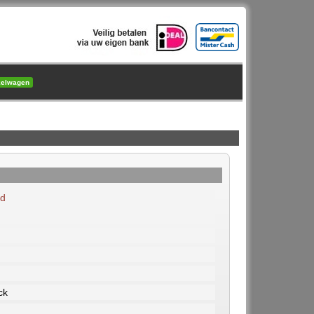
kelwagen
ed
ck