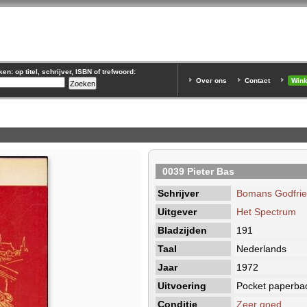
n: op titel, schrijver, ISBN of trefwoord:
Over ons
Contact
Win
0039 Pieter Bas
Schrijver
Bomans Godfri
Uitgever
Het Spectrum
Bladzijden
191
Taal
Nederlands
Jaar
1972
Uitvoering
Pocket paperba
Conditie
Zeer goed