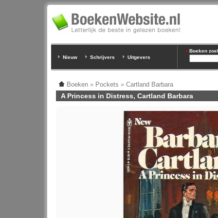
Boeken zoeke
Nieuw
Schrijvers
Uitgevers
Boeken
»
Pockets
»
Cartland Barbara
A Princess in Distress, Cartland Barbara