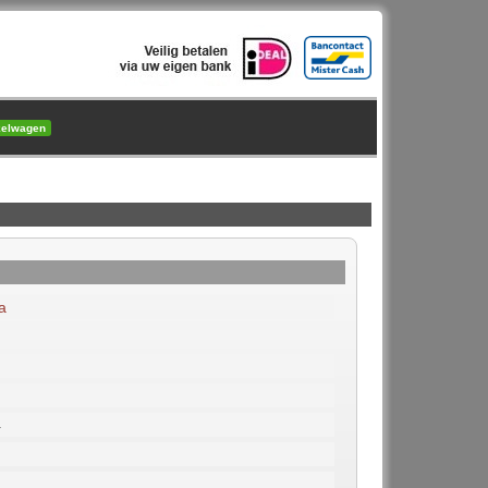
kelwagen
a
4