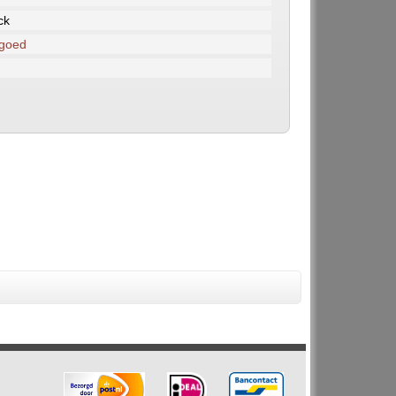
ck
 goed