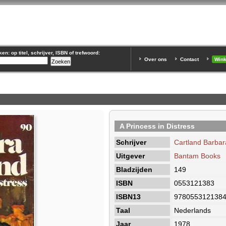
n: op titel, schrijver, ISBN of trefwoord:
Over ons
Contact
Win
A Princess in Distress
Schrijver
Cartland Barbar
Uitgever
Bantam Books
Bladzijden
149
ISBN
0553121383
ISBN13
978055312138
Taal
Nederlands
Jaar
1978