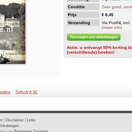
Conditie
Zeer goed, omsl
Prijs
€ 6,45
Verzending
Via PostNL incl.
(meer info)
Toevoegen aan winkelwagen
Actie: u ontvangt 50% korting bij
(verschillende) boeken!
Agatha
Sijthoff A.W.
ht
|
Disclaimer
|
Links
inkelwagen
oject van
Brainwave Systems
.