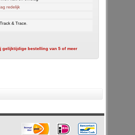
ag redelijk
 Track & Trace.
 gelijktijdige bestelling van 5 of meer