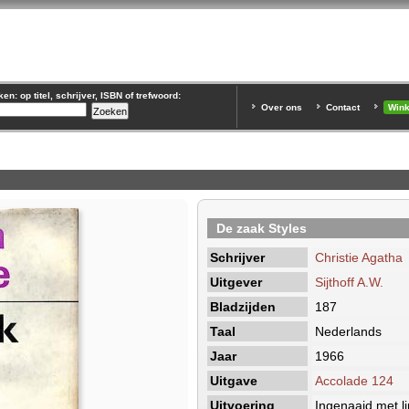
n: op titel, schrijver, ISBN of trefwoord:
Over ons
Contact
Win
De zaak Styles
Schrijver
Christie Agatha
Uitgever
Sijthoff A.W.
Bladzijden
187
Taal
Nederlands
Jaar
1966
Uitgave
Accolade 124
Uitvoering
Ingenaaid met l