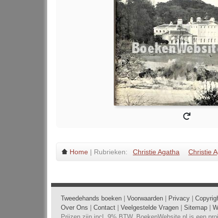
Home
| Rubrieken:
Christie Agatha
Christie 
Tweedehands boeken
|
Voorwaarden
|
Privacy
|
Copyrig
Over Ons
|
Contact
|
Veelgestelde Vragen
|
Sitemap
|
W
Prijzen zijn incl. 9% BTW. BoekenWebsite.nl is een pr