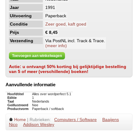
Jaar
1991
Uitvoering
Paperback
Conditie
Zeer goed, kaft goed
Prijs
€ 8,45
Verzending
Via PostNL incl. Track & Trace.
(meer info)
Toevoegen aan winkelwagen
Actie: u ontvangt 50% korting bij gelijktijdige bestelling
van 5 of meer (verschillende) boeken!
Aanvullende informatie
Hoofdtitel
Alles over wordperfect 5.1
Editie
1
Taal
Nederlands
Geillustreerd
Nee
Productvorm
Paperback / softback
Home
| Rubrieken:
Computers / Software
Baaijens
Nico
Addison Wesley