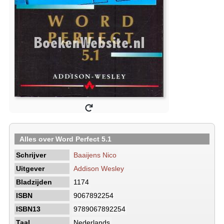
Alles over Word Perfect 5.1
Schrijver
Baaijens Nico
Uitgever
Addison Wesley
Bladzijden
1174
ISBN
9067892254
ISBN13
9789067892254
Taal
Nederlands