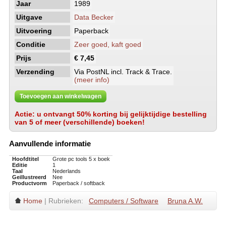
Jaar
1989
Uitgave
Data Becker
Uitvoering
Paperback
Conditie
Zeer goed, kaft goed
Prijs
€ 7,45
Verzending
Via PostNL incl. Track & Trace.
(meer info)
Toevoegen aan winkelwagen
Actie: u ontvangt 50% korting bij gelijktijdige bestelling
van 5 of meer (verschillende) boeken!
Aanvullende informatie
Hoofdtitel
Grote pc tools 5 x boek
Editie
1
Taal
Nederlands
Geillustreerd
Nee
Productvorm
Paperback / softback
Home
| Rubrieken:
Computers / Software
Bruna A.W.