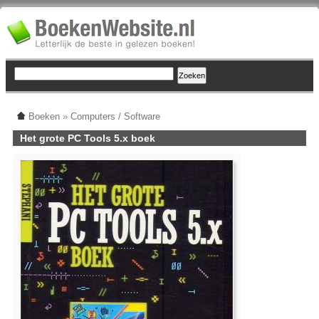
Boeken
»
Computers / Software
Het grote PC Tools 5.x boek