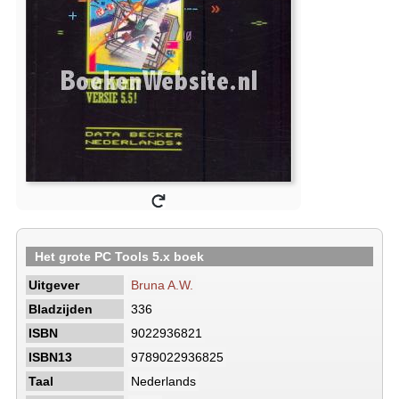
Het grote PC Tools 5.x boek
Uitgever
Bruna A.W.
Bladzijden
336
ISBN
9022936821
ISBN13
9789022936825
Taal
Nederlands