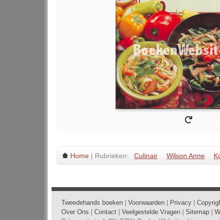
Home
| Rubrieken:
Culinair
Wilson Anne
K
Tweedehands boeken
|
Voorwaarden
|
Privacy
|
Copyrig
Over Ons
|
Contact
|
Veelgestelde Vragen
|
Sitemap
|
W