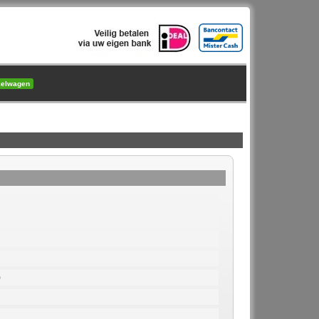
kelwagen
0