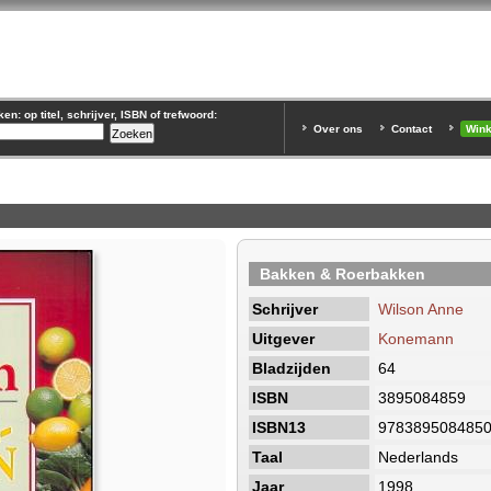
n: op titel, schrijver, ISBN of trefwoord:
Over ons
Contact
Win
Bakken & Roerbakken
Schrijver
Wilson Anne
Uitgever
Konemann
Bladzijden
64
ISBN
3895084859
ISBN13
978389508485
Taal
Nederlands
Jaar
1998