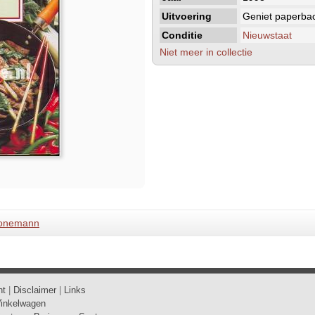
Uitvoering
Geniet paperba
Conditie
Nieuwstaat
Niet meer in collectie
onemann
ht
|
Disclaimer
|
Links
inkelwagen