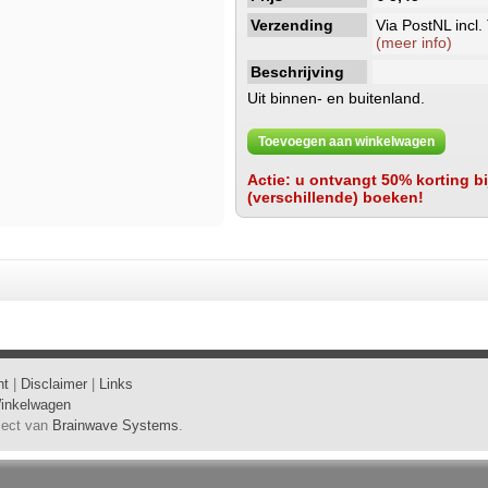
Verzending
Via PostNL incl.
(meer info)
Beschrijving
Uit binnen- en buitenland.
Toevoegen aan winkelwagen
Actie: u ontvangt 50% korting bij
(verschillende) boeken!
ht
|
Disclaimer
|
Links
inkelwagen
oject van
Brainwave Systems
.