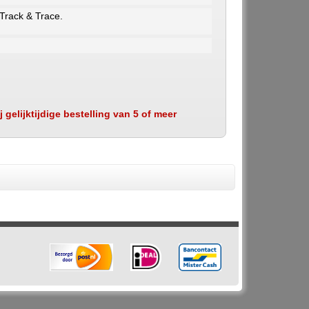
 Track & Trace.
 gelijktijdige bestelling van 5 of meer