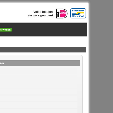
kelwagen
ten