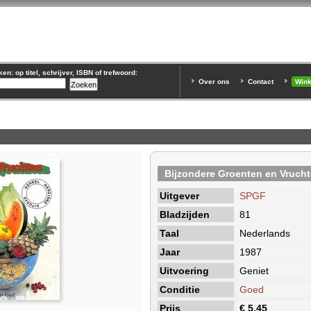
n: op titel, schrijver, ISBN of trefwoord:
Over ons
Contact
Win
Bijzondere Groenten en Vruch
Uitgever
SPGF
Bladzijden
81
Taal
Nederlands
Jaar
1987
Uitvoering
Geniet
Conditie
Goed
Prijs
€ 5,45