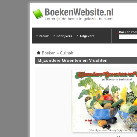
Boeken zoeke
Nieuw
Schrijvers
Uitgevers
Boeken
»
Culinair
Bijzondere Groenten en Vruchten