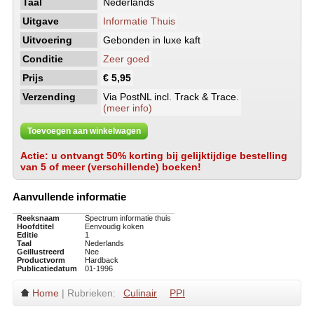
Taal
Nederlands
Uitgave
Informatie Thuis
Uitvoering
Gebonden in luxe kaft
Conditie
Zeer goed
Prijs
€ 5,95
Verzending
Via PostNL incl. Track & Trace.
(meer info)
Toevoegen aan winkelwagen
Actie: u ontvangt 50% korting bij gelijktijdige bestelling
van 5 of meer (verschillende) boeken!
Aanvullende informatie
Reeksnaam
Spectrum informatie thuis
Hoofdtitel
Eenvoudig koken
Editie
1
Taal
Nederlands
Geillustreerd
Nee
Productvorm
Hardback
Publicatiedatum
01-1996
Home
| Rubrieken:
Culinair
PPI