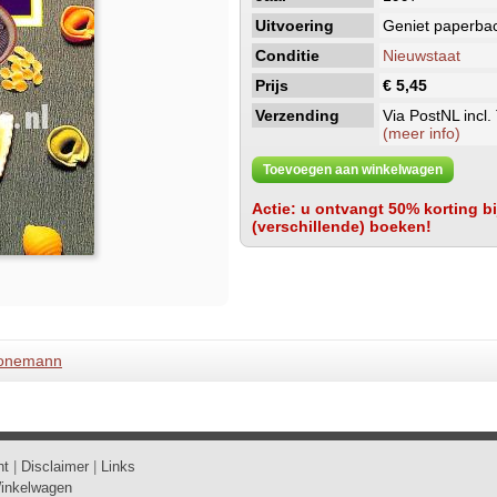
Uitvoering
Geniet paperba
Conditie
Nieuwstaat
Prijs
€ 5,45
Verzending
Via PostNL incl.
(meer info)
Toevoegen aan winkelwagen
Actie: u ontvangt 50% korting bij
(verschillende) boeken!
onemann
ht
|
Disclaimer
|
Links
inkelwagen