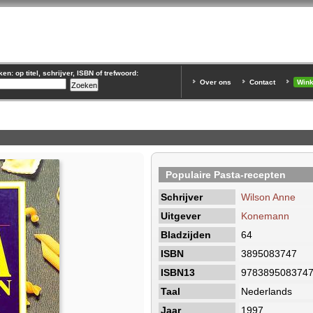
n: op titel, schrijver, ISBN of trefwoord:
Over ons
Contact
Win
Populaire Pasta-recepten
Schrijver
Wilson Anne
Uitgever
Konemann
Bladzijden
64
ISBN
3895083747
ISBN13
978389508374
Taal
Nederlands
Jaar
1997