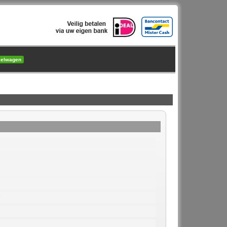
kelwagen
7