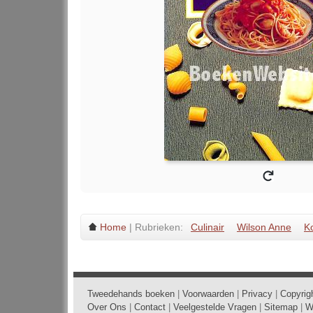
Home
| Rubrieken:
Culinair
Wilson Anne
K
Tweedehands boeken
|
Voorwaarden
|
Privacy
|
Copyrig
Over Ons
|
Contact
|
Veelgestelde Vragen
|
Sitemap
|
W