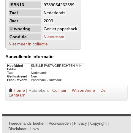
ISBN13
9789054262589
Taal
Nederlands
Jaar
2003
Uitvoering
Geniet paperback
Conditie
Nieuwstaat
Niet meer in collectie
Aanvullende informatie
Hoofdtitel
SNELLE PASTA GERECHTEN MINI
Editie
1
Taal
Nederlands
Geillustreerd
Nee
Productvorm
Paperback / softback
Home
| Rubrieken:
Culinair
Wilson Anne
De
Lantaarn
Tweedehands boeken
|
Voorwaarden
|
Privacy
|
Copyright
|
Disclaimer
|
Links