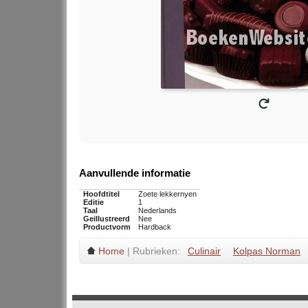
Aanvullende informatie
Hoofdtitel
Zoete lekkernyen
Editie
1
Taal
Nederlands
Geillustreerd
Nee
Productvorm
Hardback
Home
| Rubrieken:
Culinair
Kolpas Norman