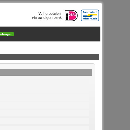
kelwagen
4