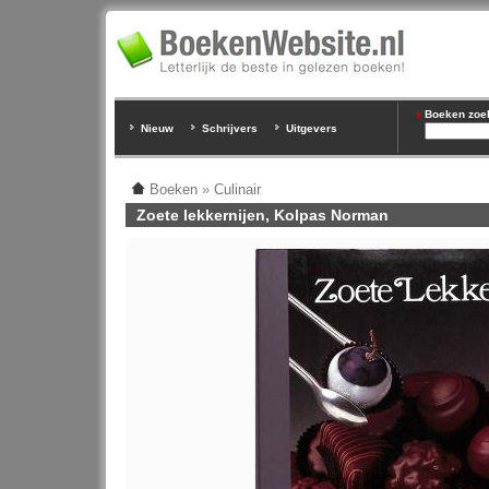
Boeken zoeke
Nieuw
Schrijvers
Uitgevers
Boeken
»
Culinair
Zoete lekkernijen, Kolpas Norman