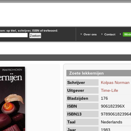
n: op titel, schrijver, ISBN of trefwoord:
Over ons
Contact
Win
Zoete lekkernijen
Schrijver
Kolpas Norman
Uitgever
Time-Life
Bladzijden
176
ISBN
906182396X
ISBN13
978906182396
Taal
Nederlands
Jaar
1983