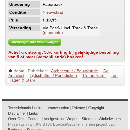
Uitvoering
Paperback
Conditie
Nieuwstaat
Prijs
€ 10,95
Verzending
Via PostNL incl. Track & Trace.
(meer info)
Toevoegen aan winkelwagen
Actie: u ontvangt 50% korting bij gelijktijdige bestelling
van 5 of meer (verschillende) boeken!
Home
| Rubrieken:
Architectuur / Bouwkunde
De
Architect
Tijdschriften / Periodieken
Tilman Harm
Ten
Hagen & Stam
Tweedehands boeken
|
Voorwaarden
|
Privacy
|
Copyright
|
Disclaimer
|
Links
Over Ons
|
Contact
|
Veelgestelde Vragen
|
Sitemap
|
Winkelwagen
Prijzen zijn incl. 9% BTW. BoekenWebsite.nl is een project van
Brainwave Systems
.