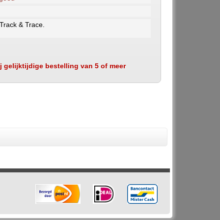
 Track & Trace.
 gelijktijdige bestelling van 5 of meer