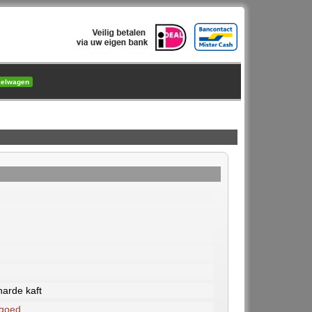
kelwagen
arde kaft
 goed