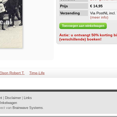
Prijs
€ 14,95
Verzending
Via PostNL incl.
(meer info)
Toevoegen aan winkelwagen
Actie: u ontvangt 50% korting bij
(verschillende) boeken!
Elson Robert T.
Time-Life
ht
|
Disclaimer
|
Links
inkelwagen
oject van
Brainwave Systems
.