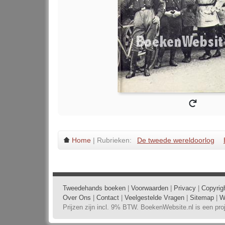
Home
| Rubrieken:
De tweede wereldoorlog
Tweedehands boeken
|
Voorwaarden
|
Privacy
|
Copyrig
Over Ons
|
Contact
|
Veelgestelde Vragen
|
Sitemap
|
W
Prijzen zijn incl. 9% BTW. BoekenWebsite.nl is een pr