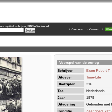
n: op titel, schrijver, ISBN of trefwoord:
Over ons
Contact
Win
Voorspel van de oorlog
Schrijver
Elson Robert T.
Uitgever
Time-Life
Bladzijden
216
Taal
Nederlands
Jaar
1979
Uitvoering
Gebonden met h
Conditie
Zeer goed, kaft