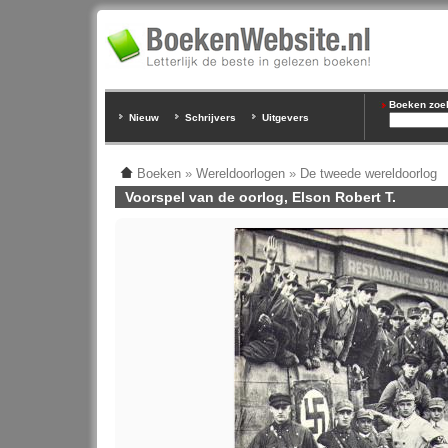
Boeken zoeke
Nieuw
Schrijvers
Uitgevers
Boeken
»
Wereldoorlogen
»
De tweede wereldoorlog
Voorspel van de oorlog, Elson Robert T.