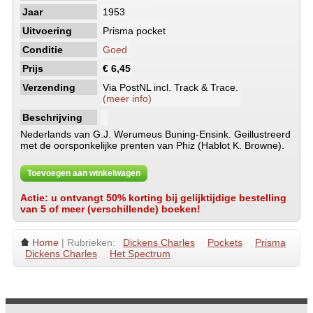
Jaar
1953
Uitvoering
Prisma pocket
Conditie
Goed
Prijs
€ 6,45
Verzending
Via PostNL incl. Track & Trace.
(meer info)
Beschrijving
Nederlands van G.J. Werumeus Buning-Ensink. Geillustreerd
met de oorsponkelijke prenten van Phiz (Hablot K. Browne).
Toevoegen aan winkelwagen
Actie: u ontvangt 50% korting bij gelijktijdige bestelling
van 5 of meer (verschillende) boeken!
Home
| Rubrieken:
Dickens Charles
Pockets
Prisma
Dickens Charles
Het Spectrum