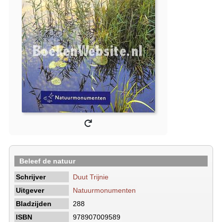
Beleef de natuur
Schrijver
Duut Trijnie
Uitgever
Natuurmonumenten
Bladzijden
288
ISBN
978907009589