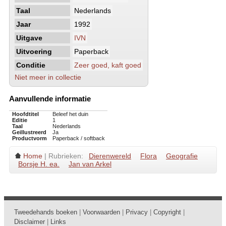
Taal
Nederlands
Jaar
1992
Uitgave
IVN
Uitvoering
Paperback
Conditie
Zeer goed, kaft goed
Niet meer in collectie
Aanvullende informatie
Hoofdtitel
Beleef het duin
Editie
1
Taal
Nederlands
Geillustreerd
Ja
Productvorm
Paperback / softback
Home
| Rubrieken:
Dierenwereld
Flora
Geografie
Borsje H. ea.
Jan van Arkel
Tweedehands boeken
|
Voorwaarden
|
Privacy
|
Copyright
|
Disclaimer
|
Links