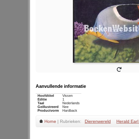
Aanvullende informatie
Hoofdtitel
Vissen
Editie
1
Taal
Nederlands
Geillustreerd
Nee
Productvorm
Hardback
Home
| Rubrieken:
Dierenwereld
Herald Earl