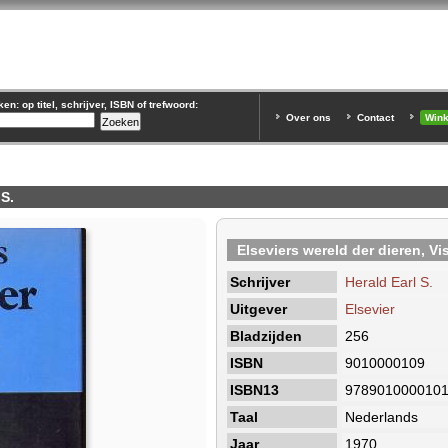
n: op titel, schrijver, ISBN of trefwoord:
Over ons
Contact
Win
 S.
Elseviers wereld der dieren, Vi
Schrijver
Herald Earl S.
Uitgever
Elsevier
Bladzijden
256
ISBN
9010000109
ISBN13
978901000010
Taal
Nederlands
Jaar
1970