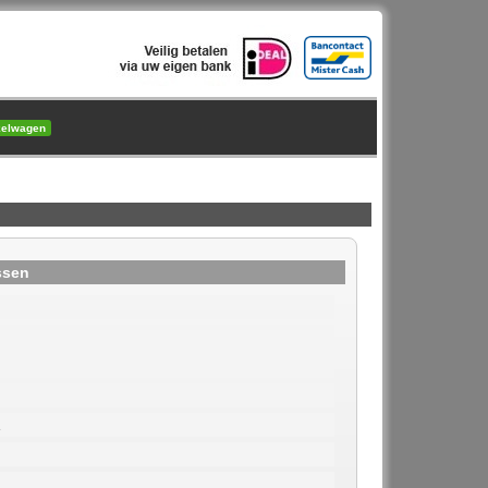
kelwagen
ssen
1