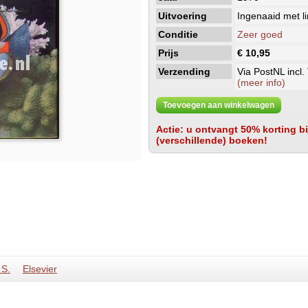
Uitvoering
Ingenaaid met l
Conditie
Zeer goed
Prijs
€ 10,95
Verzending
Via PostNL incl.
(meer info)
Toevoegen aan winkelwagen
Actie: u ontvangt 50% korting bij
(verschillende) boeken!
 S.
Elsevier