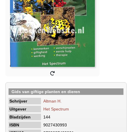
Gids van giftige planten en dieren
Schrijver
Altman H.
Uitgever
Het Spectrum
Bladzijden
144
ISBN
9027430993