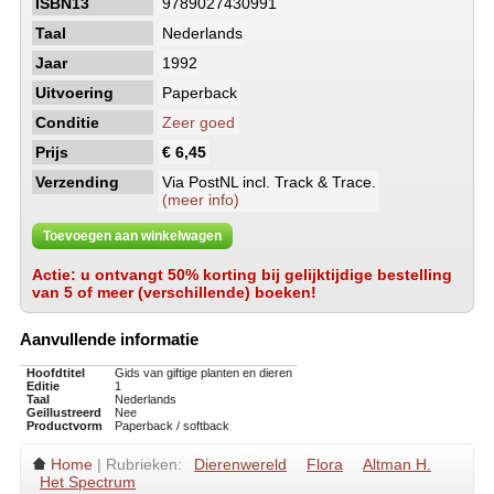
ISBN13
9789027430991
Taal
Nederlands
Jaar
1992
Uitvoering
Paperback
Conditie
Zeer goed
Prijs
€ 6,45
Verzending
Via PostNL incl. Track & Trace.
(meer info)
Toevoegen aan winkelwagen
Actie: u ontvangt 50% korting bij gelijktijdige bestelling
van 5 of meer (verschillende) boeken!
Aanvullende informatie
Hoofdtitel
Gids van giftige planten en dieren
Editie
1
Taal
Nederlands
Geillustreerd
Nee
Productvorm
Paperback / softback
Home
| Rubrieken:
Dierenwereld
Flora
Altman H.
Het Spectrum