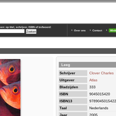
n: op titel, schrijver, ISBN of trefwoord:
Over ons
Contact
Win
Leeg
Schrijver
Clover Charles
Uitgever
Atlas
Bladzijden
333
ISBN
9045015420
ISBN13
978904501542
Taal
Nederlands
Jaar
2005