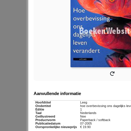
Aanvullende informatie
Hoofdtitel
Leeg
Ondertitel
hoe overbevissing ons dagelijks lev
Editie
1
Taal
Nederlands
Geillustreerd
Nee
Productvorm
Paperback / softback
Publicatiedatum
07-2005
Oorspronkelijke nieuwprijs
€ 19.90