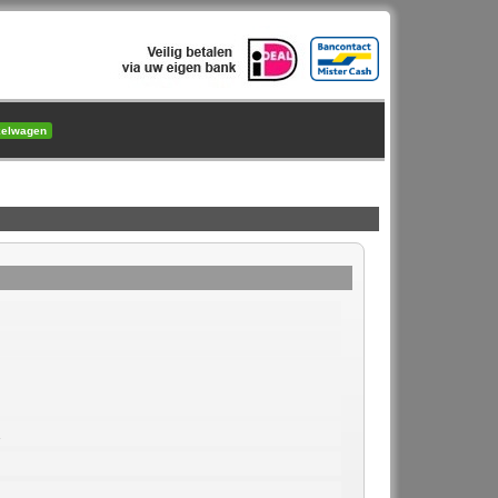
kelwagen
2