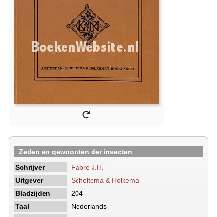
Zeden en gewoonten der insecten
Schrijver
Fabre J.H.
Uitgever
Scheltema & Holkema
Bladzijden
204
Taal
Nederlands