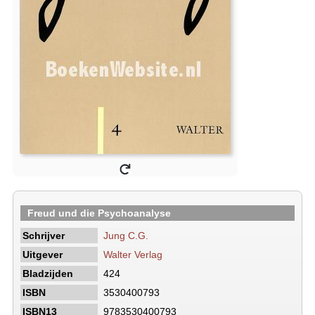
Freud und die Psychoanalyse
Schrijver
Jung C.G.
Uitgever
Walter Verlag
Bladzijden
424
ISBN
3530400793
ISBN13
9783530400793