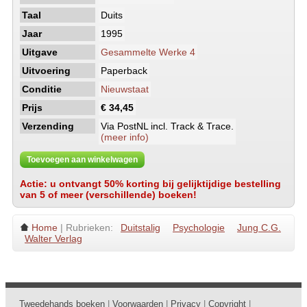
Taal
Duits
Jaar
1995
Uitgave
Gesammelte Werke 4
Uitvoering
Paperback
Conditie
Nieuwstaat
Prijs
€ 34,45
Verzending
Via PostNL incl. Track & Trace.
(meer info)
Toevoegen aan winkelwagen
Actie: u ontvangt 50% korting bij gelijktijdige bestelling
van 5 of meer (verschillende) boeken!
Home
| Rubrieken:
Duitstalig
Psychologie
Jung C.G.
Walter Verlag
Tweedehands boeken
|
Voorwaarden
|
Privacy
|
Copyright
|