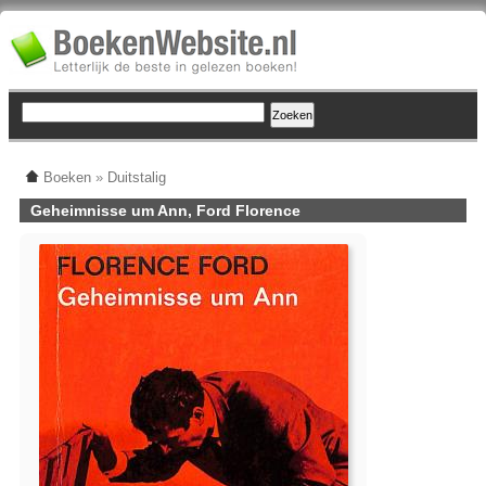
Boeken
»
Duitstalig
Geheimnisse um Ann, Ford Florence