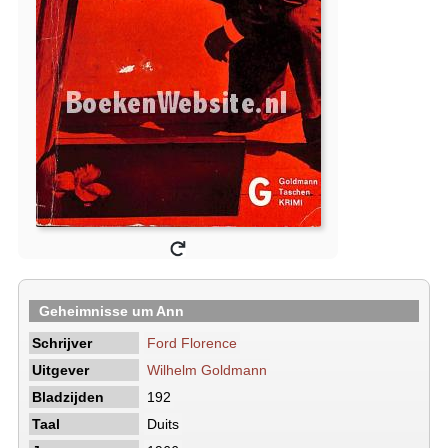
Geheimnisse um Ann
Schrijver
Ford Florence
Uitgever
Wilhelm Goldmann
Bladzijden
192
Taal
Duits