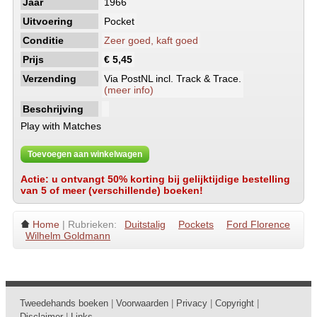
Jaar
1966
Uitvoering
Pocket
Conditie
Zeer goed, kaft goed
Prijs
€ 5,45
Verzending
Via PostNL incl. Track & Trace.
(meer info)
Beschrijving
Play with Matches
Toevoegen aan winkelwagen
Actie: u ontvangt 50% korting bij gelijktijdige bestelling
van 5 of meer (verschillende) boeken!
Home
| Rubrieken:
Duitstalig
Pockets
Ford Florence
Wilhelm Goldmann
Tweedehands boeken
|
Voorwaarden
|
Privacy
|
Copyright
|
Disclaimer
|
Links