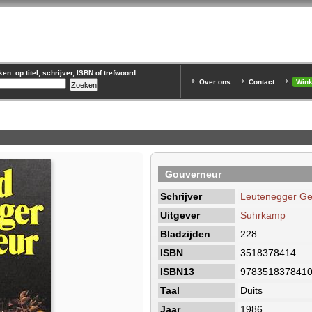
n: op titel, schrijver, ISBN of trefwoord:
Over ons
Contact
Win
Gouverneur
Schrijver
Leutenegger Ge
Uitgever
Suhrkamp
Bladzijden
228
ISBN
3518378414
ISBN13
978351837841
Taal
Duits
Jaar
1986