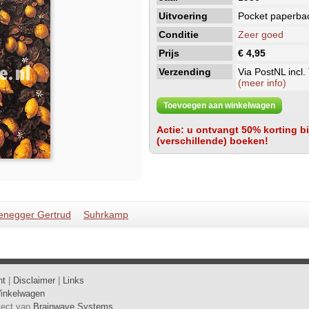
Uitvoering
Pocket paperba
Conditie
Zeer goed
Prijs
€ 4,95
Verzending
Via PostNL incl.
(meer info)
Toevoegen aan winkelwagen
Actie: u ontvangt 50% korting bij
(verschillende) boeken!
enegger Gertrud
Suhrkamp
ht
|
Disclaimer
|
Links
inkelwagen
oject van
Brainwave Systems
.