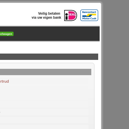
kelwagen
rtrud
0