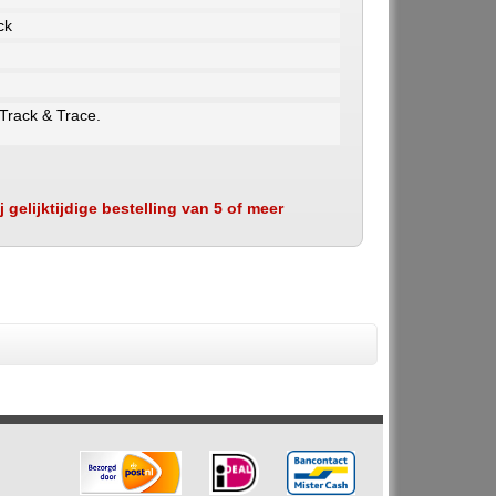
ck
 Track & Trace.
 gelijktijdige bestelling van 5 of meer