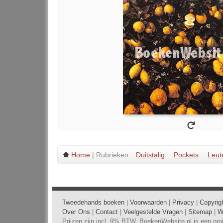
Home
| Rubrieken:
Duitstalig
Pockets
Leut
Tweedehands boeken
|
Voorwaarden
|
Privacy
|
Copyrig
Over Ons
|
Contact
|
Veelgestelde Vragen
|
Sitemap
|
W
Prijzen zijn incl. 9% BTW. BoekenWebsite.nl is een pr