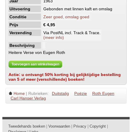
Jaar
1963
Uitvoering
Gebonden met linnen kaft en omslag
Conditie
Zeer goed, omslag goed
Prijs
€ 4,95
Verzending
Via PostNL incl. Track & Trace.
(meer info)
Beschrijving
Heitere Verse von Eugen Roth
Toevoegen aan winkelwagen
Actie: u ontvangt 50% korting bij gelijktijdige bestelling
van 5 of meer (verschillende) boeken!
Home
| Rubrieken:
Duitstalig
Poëzie
Roth Eugen
Carl Hanser Verlag
Tweedehands boeken
|
Voorwaarden
|
Privacy
|
Copyright
|
Disclaimer
|
Links