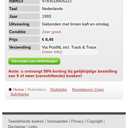
ISBN13
9783518405222
Taal
Nederlands
Jaar
1993
Uitvoering
Gebonden met linnen kaft en omslag
Conditie
Zeer goed
Prijs
€ 8,45
Verzending
Via PostNL incl. Track & Trace.
(meer info)
Toevoegen aan winkelwagen
Actie: u ontvangt 50% korting bij gelijktijdige bestelling
van 5 of meer (verschillende) boeken!
Home
| Rubrieken:
Duitstalig
Nooteboom Cees
Suhrkamp
Tweedehands boeken
|
Voorwaarden
|
Privacy
|
Copyright
|
Disclaimer
|
Links