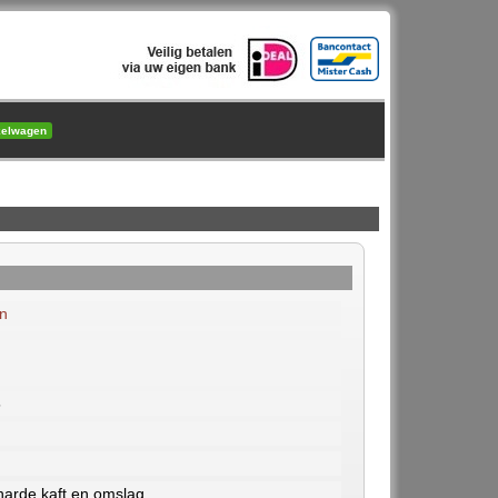
kelwagen
n
5
arde kaft en omslag