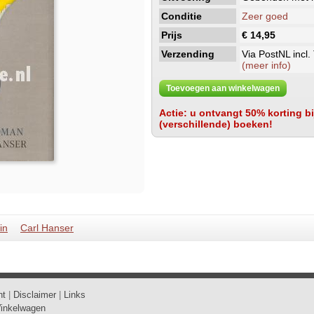
Conditie
Zeer goed
Prijs
€ 14,95
Verzending
Via PostNL incl.
(meer info)
Toevoegen aan winkelwagen
Actie: u ontvangt 50% korting bij
(verschillende) boeken!
in
Carl Hanser
ht
|
Disclaimer
|
Links
inkelwagen