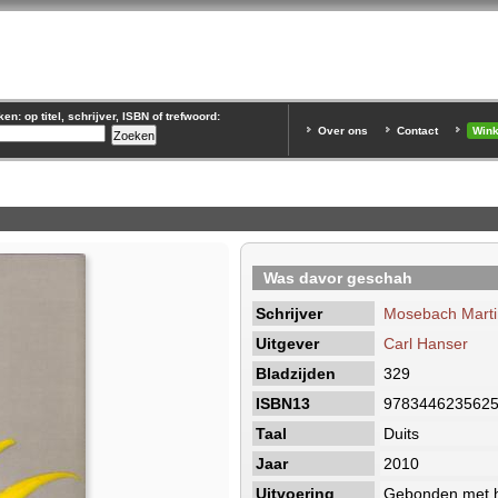
n: op titel, schrijver, ISBN of trefwoord:
Over ons
Contact
Win
Was davor geschah
Schrijver
Mosebach Marti
Uitgever
Carl Hanser
Bladzijden
329
ISBN13
978344623562
Taal
Duits
Jaar
2010
Uitvoering
Gebonden met h