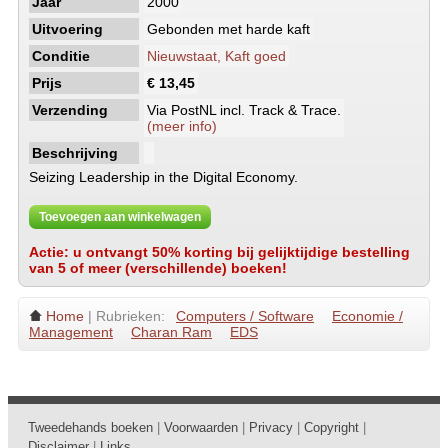
Jaar
2000
Uitvoering
Gebonden met harde kaft
Conditie
Nieuwstaat, Kaft goed
Prijs
€ 13,45
Verzending
Via PostNL incl. Track & Trace.
(meer info)
Beschrijving
Seizing Leadership in the Digital Economy.
Toevoegen aan winkelwagen
Actie: u ontvangt 50% korting bij gelijktijdige bestelling
van 5 of meer (verschillende) boeken!
Home
| Rubrieken:
Computers / Software
Economie /
Management
Charan Ram
EDS
Tweedehands boeken
|
Voorwaarden
|
Privacy
|
Copyright
|
Disclaimer
|
Links