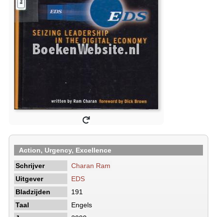
Action, Urgency, Excellence
Schrijver
Charan Ram
Uitgever
EDS
Bladzijden
191
Taal
Engels