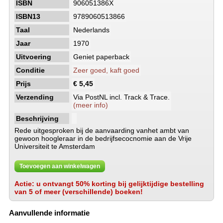
ISBN
906051386X
ISBN13
9789060513866
Taal
Nederlands
Jaar
1970
Uitvoering
Geniet paperback
Conditie
Zeer goed, kaft goed
Prijs
€ 5,45
Verzending
Via PostNL incl. Track & Trace.
(meer info)
Beschrijving
Rede uitgesproken bij de aanvaarding vanhet ambt van
gewoon hoogleraar in de bedrijfsecocnomie aan de Vrije
Universiteit te Amsterdam
Toevoegen aan winkelwagen
Actie: u ontvangt 50% korting bij gelijktijdige bestelling
van 5 of meer (verschillende) boeken!
Aanvullende informatie