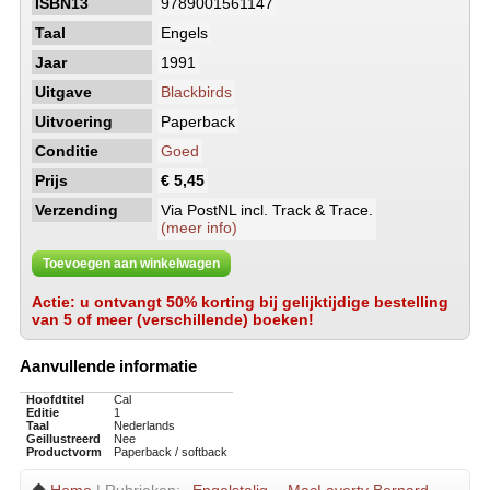
ISBN13
9789001561147
Taal
Engels
Jaar
1991
Uitgave
Blackbirds
Uitvoering
Paperback
Conditie
Goed
Prijs
€ 5,45
Verzending
Via PostNL incl. Track & Trace.
(meer info)
Toevoegen aan winkelwagen
Actie: u ontvangt 50% korting bij gelijktijdige bestelling
van 5 of meer (verschillende) boeken!
Aanvullende informatie
Hoofdtitel
Cal
Editie
1
Taal
Nederlands
Geillustreerd
Nee
Productvorm
Paperback / softback