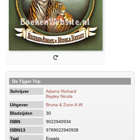
De Tijger Trip
Schrijver
Adams Richard
Bayley Nicola
Uitgever
Bruna & Zoon A.W.
Bladzijden
30
ISBN
9022940934
ISBN13
9789022940938
Taal
Engels