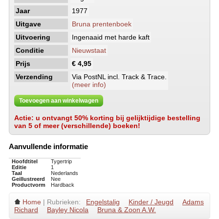
Jaar
1977
Uitgave
Bruna prentenboek
Uitvoering
Ingenaaid met harde kaft
Conditie
Nieuwstaat
Prijs
€ 4,95
Verzending
Via PostNL incl. Track & Trace.
(meer info)
Toevoegen aan winkelwagen
Actie: u ontvangt 50% korting bij gelijktijdige bestelling
van 5 of meer (verschillende) boeken!
Aanvullende informatie
Hoofdtitel
Tygertrip
Editie
1
Taal
Nederlands
Geillustreerd
Nee
Productvorm
Hardback
Home
| Rubrieken:
Engelstalig
Kinder / Jeugd
Adams
Richard
Bayley Nicola
Bruna & Zoon A.W.