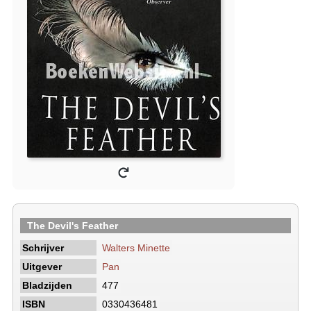
The Devil's Feather
Schrijver
Walters Minette
Uitgever
Pan
Bladzijden
477
ISBN
0330436481