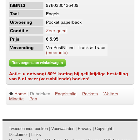
ISBN13
9780330436489
Taal
Engels
Uitvoering
Pocket paperback
Conditie
Zeer goed
Prijs
€ 5,95
Verzending
Via PostNL incl. Track & Trace.
(meer info)
Toevoegen aan winkelwagen
Actie: u ontvangt 50% korting bij gelijktijdige bestelling
van 5 of meer (verschillende) boeken!
Home
| Rubrieken:
Engelstalig
Pockets
Walters
Minette
Pan
Tweedehands boeken
|
Voorwaarden
|
Privacy
|
Copyright
|
Disclaimer
|
Links