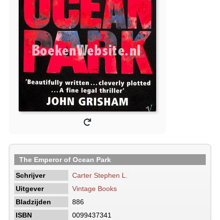
The Emperor of Ocean Park
Schrijver
Carter Stephen L.
Uitgever
Vintage Books
Bladzijden
886
ISBN
0099437341