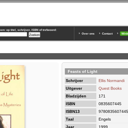
n: op titel, schrijver, ISBN of trefwoord:
Over ons
Contact
Win
Feasts of Light
Schrijver
Ellis Normandi
Uitgever
Quest Books
Bladzijden
171
ISBN
0835607445
ISBN13
978083560744
Taal
Engels
Jaar
1999