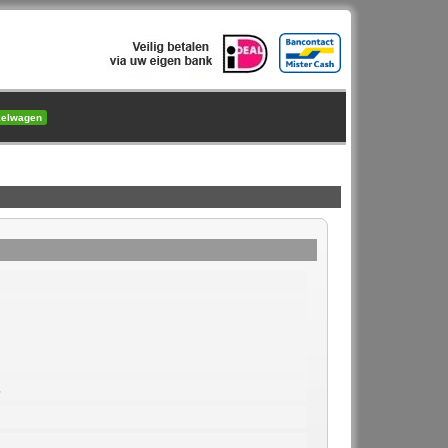
kelwagen
5