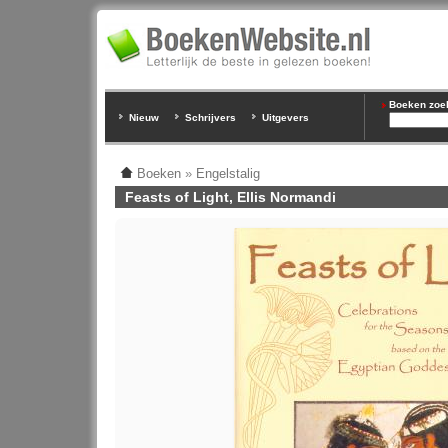
Boeken zoeke
Nieuw
Schrijvers
Uitgevers
Boeken
»
Engelstalig
Feasts of Light, Ellis Normandi