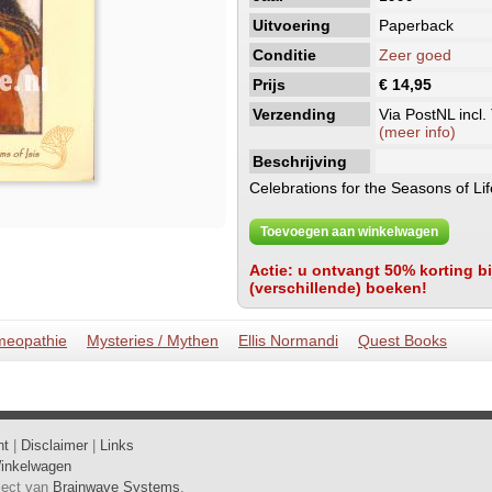
Uitvoering
Paperback
Conditie
Zeer goed
Prijs
€ 14,95
Verzending
Via PostNL incl.
(meer info)
Beschrijving
Celebrations for the Seasons of L
Toevoegen aan winkelwagen
Actie: u ontvangt 50% korting bij
(verschillende) boeken!
omeopathie
Mysteries / Mythen
Ellis Normandi
Quest Books
ht
|
Disclaimer
|
Links
inkelwagen
oject van
Brainwave Systems
.