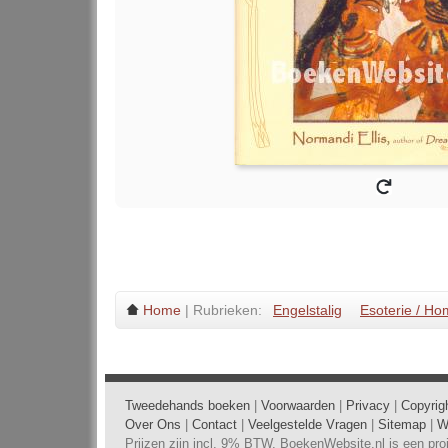
Home
| Rubrieken:
Engelstalig
Esoterie / H
Tweedehands boeken
|
Voorwaarden
|
Privacy
|
Copyrig
Over Ons
|
Contact
|
Veelgestelde Vragen
|
Sitemap
|
W
Prijzen zijn incl. 9% BTW. BoekenWebsite.nl is een pr