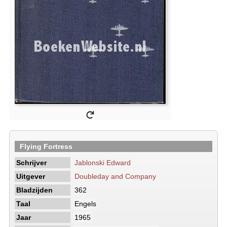
Flying Fortress
Schrijver
Jablonski Edward
Uitgever
Doubleday and Company
Bladzijden
362
Taal
Engels
Jaar
1965