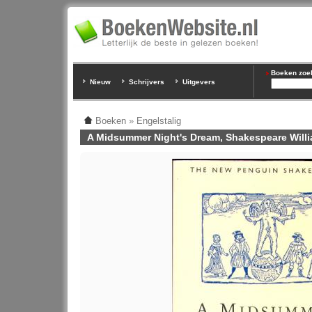
Boeken zoeke
Nieuw
Schrijvers
Uitgevers
Boeken
»
Engelstalig
A Midsummer Night's Dream, Shakespeare Will