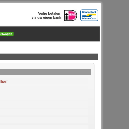
kelwagen
lliam
1