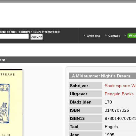
n: op titel, schrijver, ISBN of trefwoord:
Over ons
Contact
Win
iam
A Midsummer Night's Dream
Schrijver
Shakespeare Wi
Uitgever
Penquin Books
Bladzijden
170
ISBN
0140707026
ISBN13
978014070702
Taal
Engels
Jaar
1995