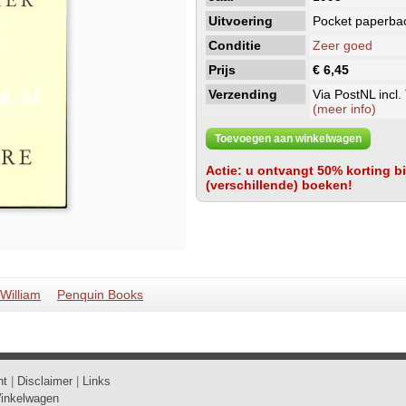
Uitvoering
Pocket paperba
Conditie
Zeer goed
Prijs
€ 6,45
Verzending
Via PostNL incl.
(meer info)
Toevoegen aan winkelwagen
Actie: u ontvangt 50% korting bij
(verschillende) boeken!
William
Penquin Books
ht
|
Disclaimer
|
Links
inkelwagen