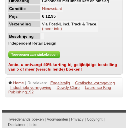
Uitvoering
Gebonden met linnen kaft en omslag
Conditie
Nieuwstaat
Prijs
€ 12,95
Verzending
Via PostNL incl. Track & Trace.
(meer info)
Beschrijving
Independent Retail Design
Toevoegen aan winkelwagen
Actie: u ontvangt 50% korting bij gelijktijdige bestelling
van 5 of meer (verschillende) boeken!
Home
| Rubrieken:
Engelstalig
Grafische vormgeving
Industriele vormgeving
Dowdy Clare
Laurence King
Publishing192
Tweedehands boeken
|
Voorwaarden
|
Privacy
|
Copyright
|
Disclaimer
|
Links