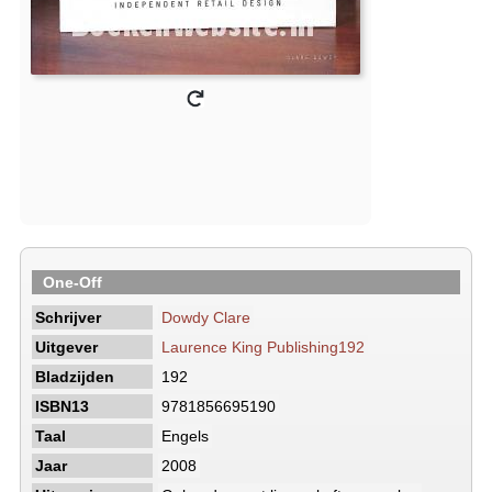
One-Off
Schrijver
Dowdy Clare
Uitgever
Laurence King Publishing192
Bladzijden
192
ISBN13
9781856695190
Taal
Engels
Jaar
2008