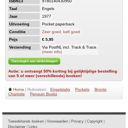
ISBN13
9780140430950
Taal
Engels
Jaar
1977
Uitvoering
Pocket paperback
Conditie
Zeer goed, kaft goed
Prijs
€ 5,95
Verzending
Via PostNL incl. Track & Trace.
(meer info)
Toevoegen aan winkelwagen
Actie: u ontvangt 50% korting bij gelijktijdige bestelling
van 5 of meer (verschillende) boeken!
Home
| Rubrieken:
Engelstalig
Pockets
Bronte
Charlotte
Penquin Books
Tweedehands boeken
|
Voorwaarden
|
Privacy
|
Copyright
|
Disclaimer
|
Links