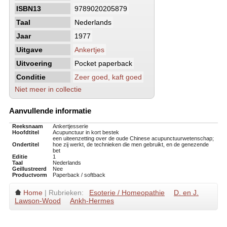
ISBN13
9789020205879
Taal
Nederlands
Jaar
1977
Uitgave
Ankertjes
Uitvoering
Pocket paperback
Conditie
Zeer goed, kaft goed
Niet meer in collectie
Aanvullende informatie
Reeksnaam
Ankertjesserie
Hoofdtitel
Acupunctuur in kort bestek
een uiteenzetting over de oude Chinese acupunctuurwetenschap;
Ondertitel
hoe zij werkt, de technieken die men gebruikt, en de genezende
bet
Editie
1
Taal
Nederlands
Geillustreerd
Nee
Productvorm
Paperback / softback
Home
| Rubrieken:
Esoterie / Homeopathie
D. en J.
Lawson-Wood
Ankh-Hermes