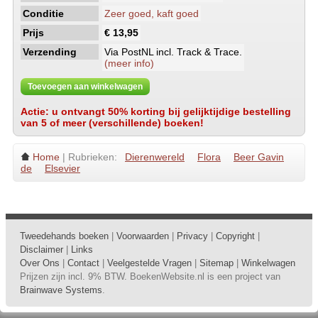
Conditie
Zeer goed, kaft goed
Prijs
€ 13,95
Verzending
Via PostNL incl. Track & Trace.
(meer info)
Toevoegen aan winkelwagen
Actie: u ontvangt 50% korting bij gelijktijdige bestelling
van 5 of meer (verschillende) boeken!
Home
| Rubrieken:
Dierenwereld
Flora
Beer Gavin
de
Elsevier
Tweedehands boeken
|
Voorwaarden
|
Privacy
|
Copyright
|
Disclaimer
|
Links
Over Ons
|
Contact
|
Veelgestelde Vragen
|
Sitemap
|
Winkelwagen
Prijzen zijn incl. 9% BTW. BoekenWebsite.nl is een project van
Brainwave Systems
.